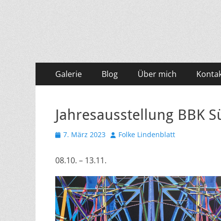
Folke.de
Tales from the sea
Primäres
Zum
Galerie
Blog
Über mich
Konta
Inhalt
Menü
springen
Jahresausstellung BBK 
Veröffentlicht
Autor
7. März 2023
Folke Lindenblatt
am
08.10. – 13.11.