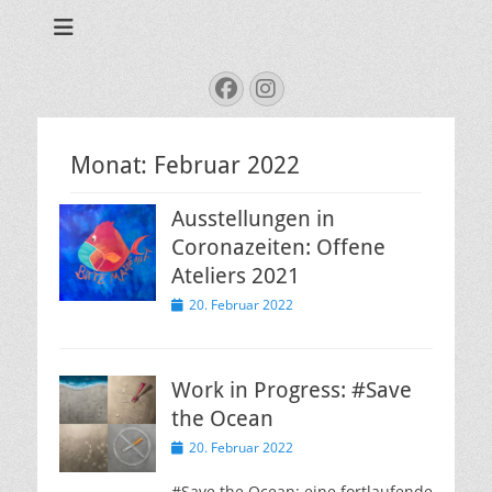
Tales from the sea
Folke.de
Suchen
Facebook
Instagram
nach:
Monat:
Februar 2022
Ausstellungen in
Coronazeiten: Offene
Ateliers 2021
Veröffentlicht
20. Februar 2022
am
Work in Progress: #Save
the Ocean
Veröffentlicht
20. Februar 2022
am
#Save the Ocean: eine fortlaufende