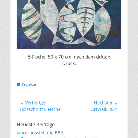
5 Fische, 50 x 70 cm, nach dem dritten
Druck.
Kategorien
Projekte
Beitragsnavigation
← Vorheriger
Nächster →
Vorheriger
Nächster
Holzschnitt 5 Fische
ArtWalk 2021
Beitrag:
Beitrag:
Neueste Beiträge
Jahresausstellung BBK