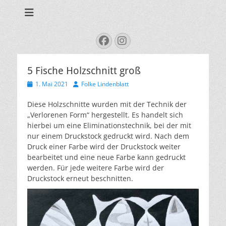
Tales from the sea
Folke.de
Suchen
Facebook
Instagram
nach:
5 Fische Holzschnitt groß
Veröffentlicht
Autor
1. Mai 2021
Folke Lindenblatt
am
Diese Holzschnitte wurden mit der Technik der
„Verlorenen Form“ hergestellt. Es handelt sich
hierbei um eine Eliminationstechnik, bei der mit
nur einem Druckstock gedruckt wird. Nach dem
Druck einer Farbe wird der Druckstock weiter
bearbeitet und eine neue Farbe kann gedruckt
werden. Für jede weitere Farbe wird der
Druckstock erneut beschnitten.